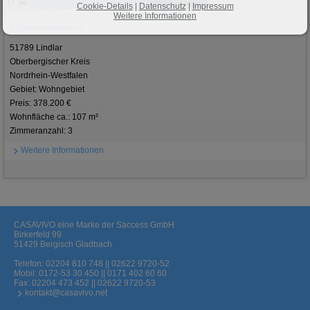
17
Cookie-Details
|
Datenschutz
|
Impressum
Weitere Informationen
Basisinformationen
51789 Lindlar
Oberbergischer Kreis
Nordrhein-Westfalen
Gebiet: Wohngebiet
Preis: 378.200 €
Wohnfläche ca.: 107 m²
Zimmeranzahl: 3
Weitere Informationen
CASAVIVO eine Marke der Saccess GmbH
Birkerfeld 99
51429 Bergisch Gladbach
Telefon:
02204 810 748 || 02622 9720-52
Mobil:
0172-53 30 450 || 0171 402 60 60
Fax: 02204 473 452 || 02622 9720-53
kontakt@casavivo.net