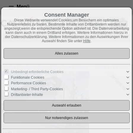
Menü
Consent Manager
Diese Webseite verwendet Cookies,um Besuchern ein optimales
Nutzererlebnis zu bieten. Bestimmte Inhalte von Drittanbietern werden nur
angezeigt,wenn die entsprechende Option aktiviert ist. Die Datenverarbeitung
kann dann auch in einem Drittland erfolgen. Weitere Informationen hierzu in
der Datenschutzerklärung. Weitere Informationen zu den Auswirkungen Ihrer
Immobilien (Kaufen)
Neubau
1 Objekte gefunden
Auswahl finden Sie unter
Hilfe
.
Sortieren nach
-- bitte wählen --
Lindlar: Eigentumswohnung Naturnah am Waldrand (EG)
Objekt-Nr.: TN-720-C
Unbedingt erforderliche Cookies
Bezugsfertig
Funktionale Cookies
Performance Cookies
Marketing- / Third Party-Cookies
Drittanbieter-Inhalte