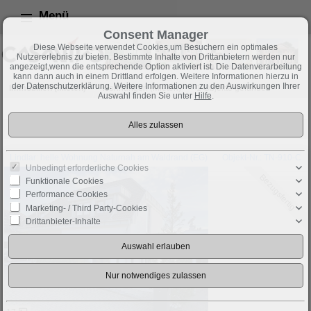
Menü
Consent Manager
Diese Webseite verwendet Cookies,um Besuchern ein optimales
Nutzererlebnis zu bieten. Bestimmte Inhalte von Drittanbietern werden nur
angezeigt,wenn die entsprechende Option aktiviert ist. Die Datenverarbeitung
kann dann auch in einem Drittland erfolgen. Weitere Informationen hierzu in
der Datenschutzerklärung. Weitere Informationen zu den Auswirkungen Ihrer
Immobilien (Mieten)
Wohnungen (Mieten)
1 Objekte gefunden
Auswahl finden Sie unter
Hilfe
.
Sortieren nach
-- bitte wählen --
Lindlar: helle Wohnung Naturnah am Waldrand (EG)
Objekt-Nr.: TN-910-C
Unbedingt erforderliche Cookies
Bezugsfertig
Funktionale Cookies
Performance Cookies
Marketing- / Third Party-Cookies
Drittanbieter-Inhalte