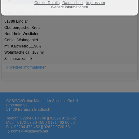
17
Cookie-Details
|
Datenschutz
|
Impressum
Weitere Informationen
Basisinformationen
51789 Lindlar
Oberbergischer Kreis
Nordrhein-Westfalen
Gebiet: Wohngebiet
mtl. Kaltmiete: 1.198 €
Wohnfläche ca.: 107 m²
Zimmeranzahl: 3
Weitere Informationen
CASAVIVO eine Marke der Saccess GmbH
Birkerfeld 99
51429 Bergisch Gladbach
Telefon:
02204 810 748 || 02622 9720-52
Mobil:
0172-53 30 450 || 0171 402 60 60
Fax: 02204 473 452 || 02622 9720-53
kontakt@casavivo.net