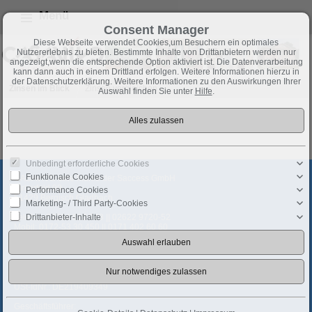
Menü
Consent Manager
Diese Webseite verwendet Cookies,um Besuchern ein optimales
Nutzererlebnis zu bieten. Bestimmte Inhalte von Drittanbietern werden nur
angezeigt,wenn die entsprechende Option aktiviert ist. Die Datenverarbeitung
kann dann auch in einem Drittland erfolgen. Weitere Informationen hierzu in
der Datenschutzerklärung. Weitere Informationen zu den Auswirkungen Ihrer
Zinsen im Blick
Zinsen vergleichen
Auswahl finden Sie unter
Hilfe
.
Zur Zeit sind keine Objekte in dieser Rubrik vorhanden.
Unbedingt erforderliche Cookies
Funktionale Cookies
CASAVIVO eine Marke der Saccess GmbH
Birkerfeld 99
Performance Cookies
51429 Bergisch Gladbach
Marketing- / Third Party-Cookies
Drittanbieter-Inhalte
Telefon:
02204 810 748 || 02622 9720-52
Mobil:
0172-53 30 450 || 0171 402 60 60
Fax: 02204 473 452 || 02622 9720-53
kontakt@casavivo.net
Steuernummer: 204/5722/1348
Handelsregisternr.: HRB 47769 Köln
USt-IdNr.: DE219409349
Geschäftsführer: