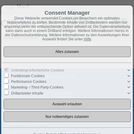
Menü
Consent Manager
Diese Webseite verwendet Cookies,um Besuchern ein optimales
Nutzererlebnis zu bieten. Bestimmte Inhalte von Drittanbietern werden nur
angezeigt,wenn die entsprechende Option aktiviert ist. Die Datenverarbeitung
kann dann auch in einem Drittland erfolgen. Weitere Informationen hierzu in
der Datenschutzerklärung. Weitere Informationen zu den Auswirkungen Ihrer
Immobilien (Kaufen)
Exklusives Wohnen
Auswahl finden Sie unter
Hilfe
.
Zur Zeit sind keine Objekte in dieser Rubrik vorhanden.
Unbedingt erforderliche Cookies
Funktionale Cookies
CASAVIVO eine Marke der Saccess GmbH
Birkerfeld 99
Performance Cookies
51429 Bergisch Gladbach
Marketing- / Third Party-Cookies
Drittanbieter-Inhalte
Telefon:
02204 810 748 || 02622 9720-52
Mobil:
0172-53 30 450 || 0171 402 60 60
Fax: 02204 473 452 || 02622 9720-53
kontakt@casavivo.net
Steuernummer: 204/5722/1348
Handelsregisternr.: HRB 47769 Köln
USt-IdNr.: DE219409349
Geschäftsführer: